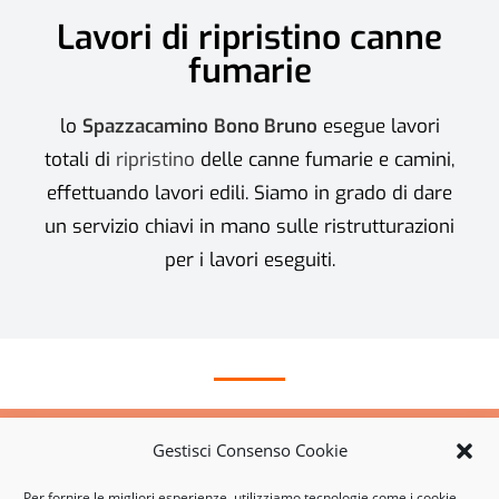
Lavori di ripristino canne
fumarie
lo
Spazzacamino
Bono Bruno
esegue lavori
totali di
ripristino
delle canne fumarie e camini,
effettuando lavori edili. Siamo in grado di dare
un servizio chiavi in mano sulle ristrutturazioni
per i lavori eseguiti.
Per richiedere ulteriori informazioni sui nostri
servizi non esitate a contattarci
Gestisci Consenso Cookie
Per fornire le migliori esperienze, utilizziamo tecnologie come i cookie