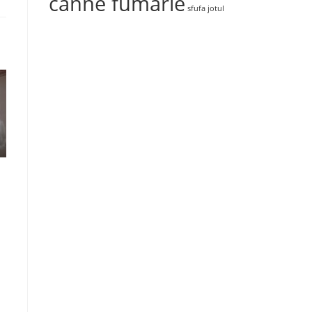
canne fumarie
sfufa jotul