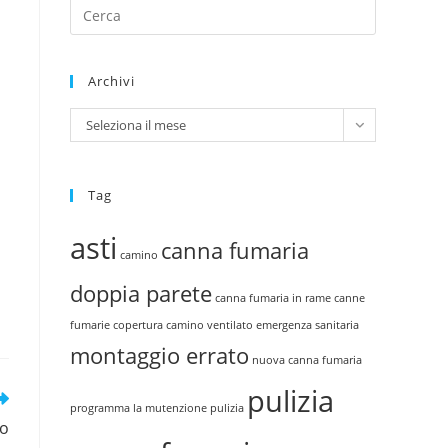
Archivi
Seleziona il mese
Tag
asti
canna fumaria
camino
doppia parete
canna fumaria in rame
canne
fumarie
copertura camino ventilato
emergenza sanitaria
montaggio errato
nuova canna fumaria
pulizia
programma la mutenzione
pulizia
io