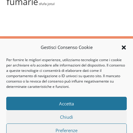
fumarie
sfufa jotul
Per richiedere ulteriori informazioni sui nostri
servizi non esitate a contattarci
Gestisci Consenso Cookie
Per fornire le migliori esperienze, utilizziamo tecnologie come i cookie
Chiama 3356487534
per archiviare e/o accedere alle informazioni del dispositivo. Il consenso
a queste tecnologie ci consentirà di elaborare dati come il
comportamento di navigazione o ID univoci su questo sito. Il mancato
consenso o la revoca del consenso può influire negativamente su
determinate caratteristiche e funzioni.
Mail: bono.bruno@alice.it
Cell. +39 3356487534 –
Frazione Vaglierano , 27 – 14100 – Asti
Accetta
© Copyright 2019 | Bono Bruno| P.iva: 01403670050
Chiudi
Cookies Policy
Preferenze
Privacy Policy